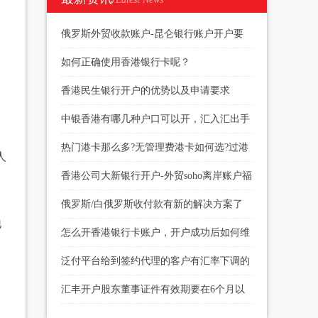
俄罗斯外贸收款账户-昆仑银行账户开户要
求
如何正确使用香港银行卡呢？
香港民生银行开户的优势以及申请要求
中银香港有哪几种户口可以开，汇入汇出手
续费多少
热门港卡那么多?无管理费港卡如何选?过港
人
开户当天下户?
香港公司大新银行开户-外贸soho离岸账户福
音
俄罗斯/白俄罗斯收付款有新的解决方案了
地
怎么开香港银行卡账户，开户成功后如何维
护
泛付平台给到签约代理的客户有汇率下调的
权限
汇丰开户股东董事证件有效期要在6个月以
上