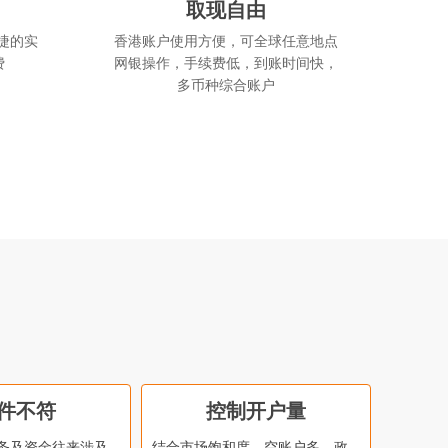
取现自由
捷的实
香港账户使用方便，可全球任意地点
费
网银操作，手续费低，到账时间快，
多币种综合账户
件不符
控制开户量
务及资金往来涉及
结合市场饱和度、空账户多，政