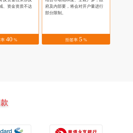
域、资金资质不达
府及内部要，将会对开户量进行
部分限制。
40
5
签率
%
拒签率
%
退款