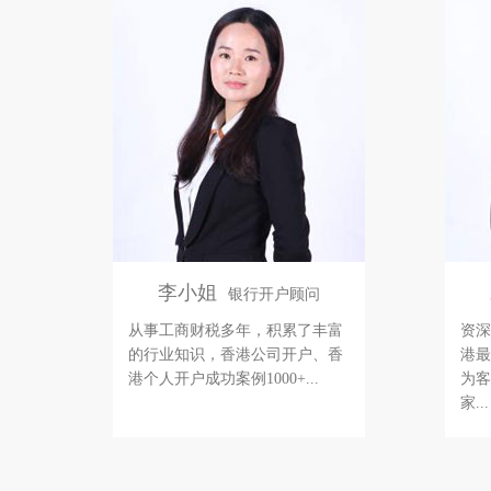
李小姐
银行开户顾问
从事工商财税多年，积累了丰富
资深
的行业知识，香港公司开户、香
港最
港个人开户成功案例1000+...
为客
家...
李小姐
银行开户顾问