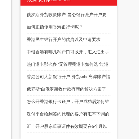
是
俄罗斯外贸收款账户-昆仑银行账户开户要
求
如何正确使用香港银行卡呢？
香港民生银行开户的优势以及申请要求
中银香港有哪几种户口可以开，汇入汇出手
续费多少
热门港卡那么多?无管理费港卡如何选?过港
开户当天下户?
香港公司大新银行开户-外贸soho离岸账户福
音
俄罗斯/白俄罗斯收付款有新的解决方案了
怎么开香港银行卡账户，开户成功后如何维
护
泛付平台给到签约代理的客户有汇率下调的
权限
汇丰开户股东董事证件有效期要在6个月以
上