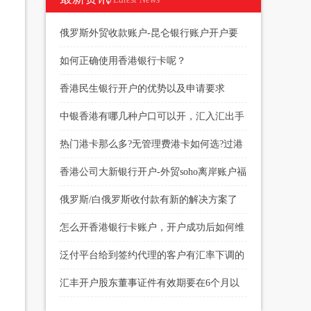
俄罗斯外贸收款账户-昆仑银行账户开户要
求
如何正确使用香港银行卡呢？
香港民生银行开户的优势以及申请要求
中银香港有哪几种户口可以开，汇入汇出手
续费多少
热门港卡那么多?无管理费港卡如何选?过港
开户当天下户?
香港公司大新银行开户-外贸soho离岸账户福
音
俄罗斯/白俄罗斯收付款有新的解决方案了
怎么开香港银行卡账户，开户成功后如何维
护
泛付平台给到签约代理的客户有汇率下调的
权限
汇丰开户股东董事证件有效期要在6个月以
上