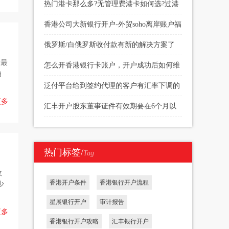
续费多少
热门港卡那么多?无管理费港卡如何选?过港
开户当天下户?
香港公司大新银行开户-外贸soho离岸账户福
音
俄罗斯/白俄罗斯收付款有新的解决方案了
为最
怎么开香港银行卡账户，开户成功后如何维
自
护
泛付平台给到签约代理的客户有汇率下调的
更多
权限
汇丰开户股东董事证件有效期要在6个月以
上
热门标签/
Tag
收
香港开户条件
香港银行开户流程
少
星展银行开户
审计报告
更多
香港银行开户攻略
汇丰银行开户