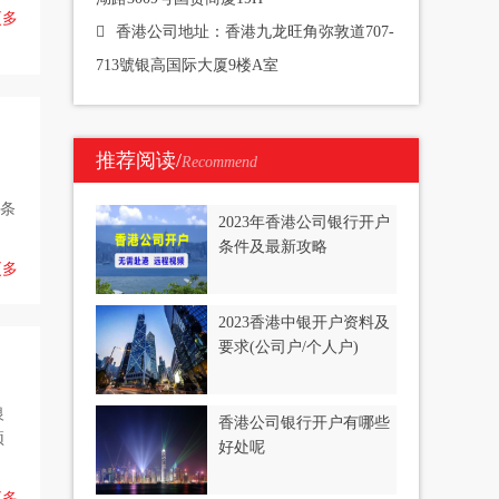
更多
香港公司地址：香港九龙旺角弥敦道707-
713號银高国际大厦9楼A室
推荐阅读/
Recommend
，
户条
2023年香港公司银行开户
条件及最新攻略
更多
2023香港中银开户资料及
要求(公司户/个人户)
银
香港公司银行开户有哪些
预
好处呢
更多