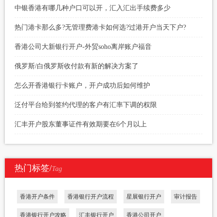
中银香港有哪几种户口可以开，汇入汇出手续费多少
热门港卡那么多?无管理费港卡如何选?过港开户当天下户?
香港公司大新银行开户-外贸soho离岸账户福音
俄罗斯/白俄罗斯收付款有新的解决方案了
怎么开香港银行卡账户，开户成功后如何维护
泛付平台给到签约代理的客户有汇率下调的权限
汇丰开户股东董事证件有效期要在6个月以上
热门标签/
Tag
香港开户条件
香港银行开户流程
星展银行开户
审计报告
香港银行开户攻略
汇丰银行开户
香港公司开户