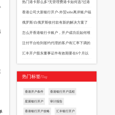
续费多少
热门港卡那么多?无管理费港卡如何选?过港
并
开户当天下户?
香港公司大新银行开户-外贸soho离岸账户福
音
俄罗斯/白俄罗斯收付款有新的解决方案了
态
怎么开香港银行卡账户，开户成功后如何维
护
泛付平台给到签约代理的客户有汇率下调的
权限
汇丰开户股东董事证件有效期要在6个月以
上
三
热门标签/
Tag
香港开户条件
香港银行开户流程
星展银行开户
审计报告
香港银行开户攻略
汇丰银行开户
单