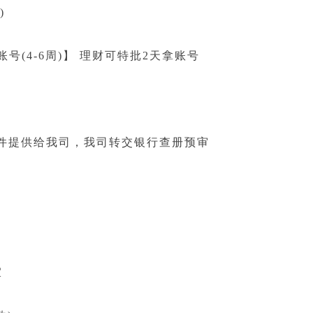
)
号(4-6周)】 理财可特批2天拿账号
件提供给我司，我司转交银行查册预审
宜