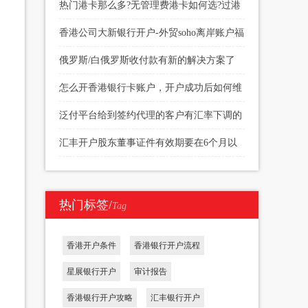
续费多少
热门港卡那么多?无管理费港卡如何选?过港
开户当天下户?
香港公司大新银行开户-外贸soho离岸账户福
音
俄罗斯/白俄罗斯收付款有新的解决方案了
怎么开香港银行卡账户，开户成功后如何维
护
泛付平台给到签约代理的客户有汇率下调的
权限
汇丰开户股东董事证件有效期要在6个月以
上
热门标签/
Tag
香港开户条件
香港银行开户流程
星展银行开户
审计报告
香港银行开户攻略
汇丰银行开户