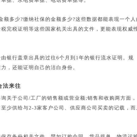
行单据、水电费单据、电话费单据等。
额多少?缴纳社保的金额多少?这些数据都能表现一个人
个税完税证明等这些国家机关出具的文件，更能表现权威
银行盖章出具的过往6个月到1年的银行流水证明。规
实力，还能证明自己的洁白身份。
合法来往
关于公司/工厂的销售额或营业额;销售和收购两方面，
至少供给与2-3家客户公司、供应商公司买卖的记载，而
保存备份相关文件，譬如订购合同、货品提单、物流运