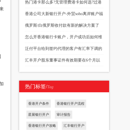
续费多少
热门港卡那么多?无管理费港卡如何选?过港
来
开户当天下户?
香港公司大新银行开户-外贸soho离岸账户福
音
俄罗斯/白俄罗斯收付款有新的解决方案了
怎么开香港银行卡账户，开户成功后如何维
护
泛付平台给到签约代理的客户有汇率下调的
回
权限
汇丰开户股东董事证件有效期要在6个月以
上
加
热门标签/
Tag
香港开户条件
香港银行开户流程
星展银行开户
审计报告
香港银行开户攻略
汇丰银行开户