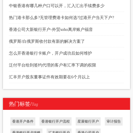
中银香港有哪几种户口可以开，汇入汇出手续费多少
热门港卡那么多?无管理费港卡如何选?过港开户当天下户?
香港公司大新银行开户-外贸soho离岸账户福音
俄罗斯/白俄罗斯收付款有新的解决方案了
怎么开香港银行卡账户，开户成功后如何维护
泛付平台给到签约代理的客户有汇率下调的权限
汇丰开户股东董事证件有效期要在6个月以上
热门标签/
Tag
香港开户条件
香港银行开户流程
星展银行开户
审计报告
香港银行开户攻略
汇丰银行开户
香港公司开户