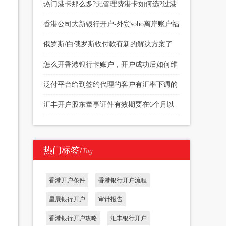
续费多少
热门港卡那么多?无管理费港卡如何选?过港
开户当天下户?
香港公司大新银行开户-外贸soho离岸账户福
音
俄罗斯/白俄罗斯收付款有新的解决方案了
怎么开香港银行卡账户，开户成功后如何维
护
泛付平台给到签约代理的客户有汇率下调的
权限
汇丰开户股东董事证件有效期要在6个月以
上
热门标签/
Tag
香港开户条件
香港银行开户流程
星展银行开户
审计报告
香港银行开户攻略
汇丰银行开户